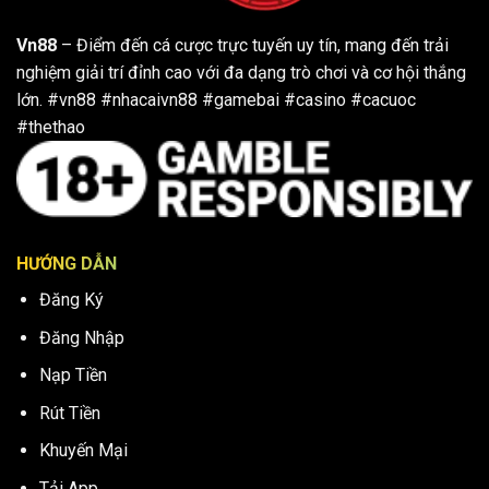
Vn88
– Điểm đến cá cược trực tuyến uy tín, mang đến trải
nghiệm giải trí đỉnh cao với đa dạng trò chơi và cơ hội thắng
lớn.
#vn88 #nhacaivn88 #gamebai #casino #cacuoc
#thethao
HƯỚNG DẪN
Đăng Ký
Đăng Nhập
Nạp Tiền
Rút Tiền
Khuyến Mại
Tải App