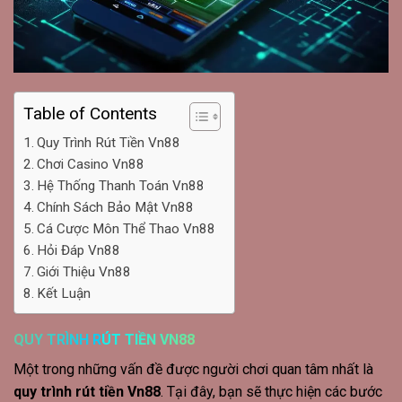
Table of Contents
Quy Trình Rút Tiền Vn88
Chơi Casino Vn88
Hệ Thống Thanh Toán Vn88
Chính Sách Bảo Mật Vn88
Cá Cược Môn Thể Thao Vn88
Hỏi Đáp Vn88
Giới Thiệu Vn88
Kết Luận
QUY TRÌNH RÚT TIỀN VN88
Một trong những vấn đề được người chơi quan tâm nhất là
quy trình rút tiền Vn88
. Tại đây, bạn sẽ thực hiện các bước