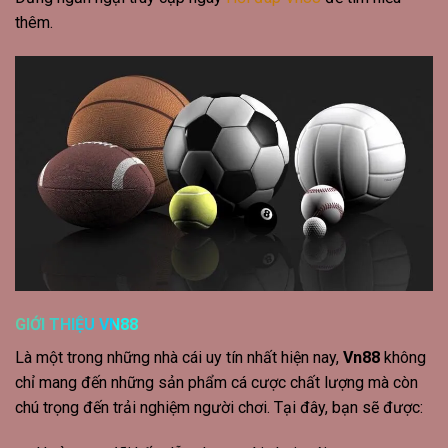
thêm.
GIỚI THIỆU VN88
Là một trong những nhà cái uy tín nhất hiện nay,
Vn88
không
chỉ mang đến những sản phẩm cá cược chất lượng mà còn
chú trọng đến trải nghiệm người chơi. Tại đây, bạn sẽ được: