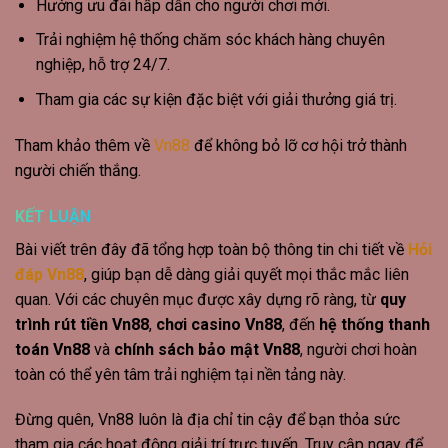
Hưởng ưu đãi hấp dẫn cho người chơi mới.
Trải nghiệm hệ thống chăm sóc khách hàng chuyên
nghiệp, hỗ trợ 24/7.
Tham gia các sự kiện đặc biệt với giải thưởng giá trị.
Tham khảo thêm về
Vn88
để không bỏ lỡ cơ hội trở thành
người chiến thắng.
KẾT LUẬN
Bài viết trên đây đã tổng hợp toàn bộ thông tin chi tiết về
Hỏi
đáp Vn88
, giúp bạn dễ dàng giải quyết mọi thắc mắc liên
quan. Với các chuyên mục được xây dựng rõ ràng, từ
quy
trình rút tiền Vn88
,
chơi casino Vn88
, đến
hệ thống thanh
toán Vn88
và
chính sách bảo mật Vn88
, người chơi hoàn
toàn có thể yên tâm trải nghiệm tại nền tảng này.
Đừng quên, Vn88 luôn là địa chỉ tin cậy để bạn thỏa sức
tham gia các hoạt động giải trí trực tuyến. Truy cập ngay để