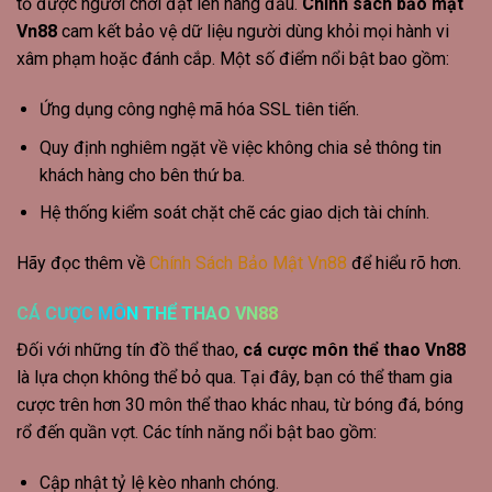
tố được người chơi đặt lên hàng đầu.
Chính sách bảo mật
Vn88
cam kết bảo vệ dữ liệu người dùng khỏi mọi hành vi
xâm phạm hoặc đánh cắp. Một số điểm nổi bật bao gồm:
Ứng dụng công nghệ mã hóa SSL tiên tiến.
Quy định nghiêm ngặt về việc không chia sẻ thông tin
khách hàng cho bên thứ ba.
Hệ thống kiểm soát chặt chẽ các giao dịch tài chính.
Hãy đọc thêm về
Chính Sách Bảo Mật Vn88
để hiểu rõ hơn.
CÁ CƯỢC MÔN THỂ THAO VN88
Đối với những tín đồ thể thao,
cá cược môn thể thao Vn88
là lựa chọn không thể bỏ qua. Tại đây, bạn có thể tham gia
cược trên hơn 30 môn thể thao khác nhau, từ bóng đá, bóng
rổ đến quần vợt. Các tính năng nổi bật bao gồm:
Cập nhật tỷ lệ kèo nhanh chóng.