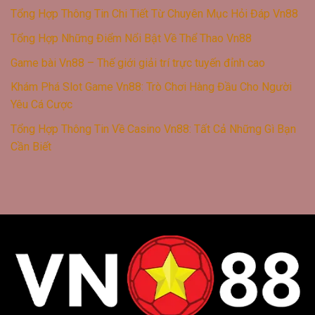
Tổng Hợp Thông Tin Chi Tiết Từ Chuyên Mục Hỏi Đáp Vn88
Tổng Hợp Những Điểm Nổi Bật Về Thể Thao Vn88
Game bài Vn88 – Thế giới giải trí trực tuyến đỉnh cao
Khám Phá Slot Game Vn88: Trò Chơi Hàng Đầu Cho Người
Yêu Cá Cược
Tổng Hợp Thông Tin Về Casino Vn88: Tất Cả Những Gì Bạn
Cần Biết